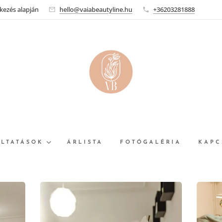
tkezés alapján
hello@vaiabeautyline.hu
+36203281888
LTATÁSOK
ÁRLISTA
FOTÓGALÉRIA
KAPC