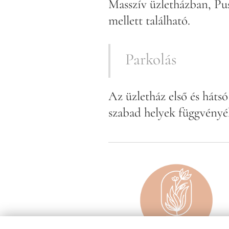
Masszív üzletházban, Pus
mellett található.
Parkolás
Az üzletház első és háts
szabad helyek függvényé