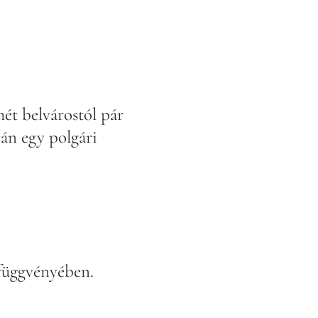
ét belvárostól pár
cán egy polgári
függvényében.