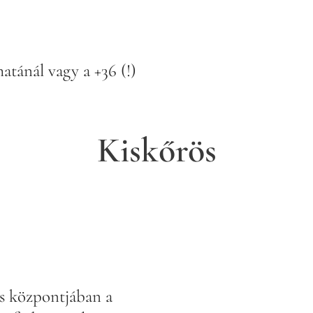
atánál vagy a +36 (!)
Kiskőrös
s központjában a