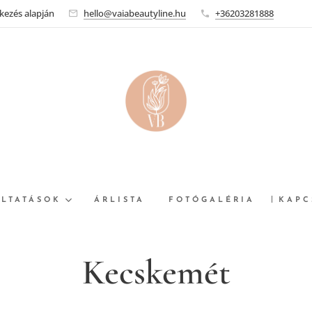
tkezés alapján
hello@vaiabeautyline.hu
+36203281888
LTATÁSOK
ÁRLISTA
FOTÓGALÉRIA
KAPC
Kecskemét