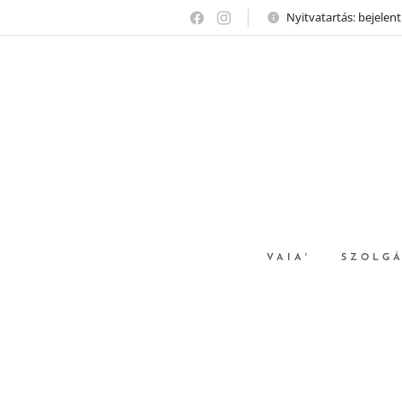
Nyitvatartás: bejelen
VAIA'
SZOLGÁ