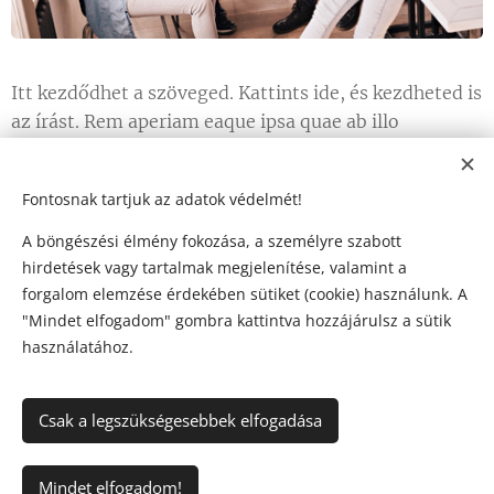
Itt kezdődhet a szöveged. Kattints ide, és kezdheted is
az írást. Rem aperiam eaque ipsa quae ab illo
inventore veritatis et quasi architecto beatae vitae
dicta sunt explicabo nemo enim ipsam voluptatem
Fontosnak tartjuk az adatok védelmét!
quia voluptas sit.
A böngészési élmény fokozása, a személyre szabott
Quia voluptas sit aspernatur aut odit aut fugit sed
hirdetések vagy tartalmak megjelenítése, valamint a
quia consequuntur magni dolores eos qui ratione
forgalom elemzése érdekében sütiket (cookie) használunk. A
voluptatem sequi nesciunt neque porro quisquam est
"Mindet elfogadom" gombra kattintva hozzájárulsz a sütik
qui dolorem ipsum quia dolor sit amet consectetur
használatához.
adipisci velit sed quia non numquam eius.
Csak a legszükségesebbek elfogadása
© 2026 VAiA' Beautyline | Minden jog fenntartva.
Mindet elfogadom!