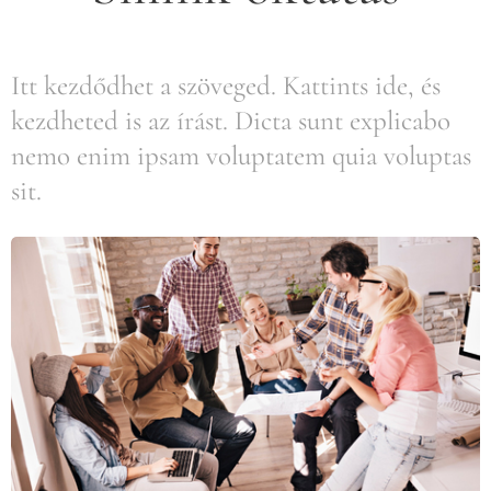
Itt kezdődhet a szöveged. Kattints ide, és
kezdheted is az írást. Dicta sunt explicabo
nemo enim ipsam voluptatem quia voluptas
sit.