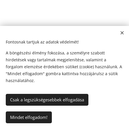
Fontosnak tartjuk az adatok védelmét!
A böngészési élmény fokozása, a személyre szabott
hirdetések vagy tartalmak megjelenítése, valamint a
forgalom elemzése érdekében sütiket (cookie) használunk. A
"Mindet elfogadom" gombra kattintva hozzájárulsz a sütik
használatához.
Csak a legszükségesebbek elfogadása
© 2026 VAiA' Beautyline | Minden jog fenntartva.
Mindet elfogadom!
Az oldalt a
Webnode
működteti
Sütik