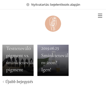
Nyitvatartás: bejelentkezés alapján
2019.07.09
Testtetováló
2019.06.25
pigment vs.
Sminktetoválás
sminktetováló
nyáron?
pigment
Igen!
Újabb bejegyzés